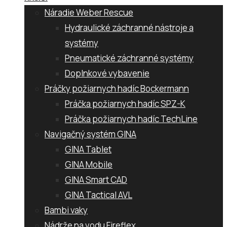
Náradie Weber Rescue
Hydraulické záchranné nástroje a
systémy
Pneumatické záchranné systémy
Doplnkové vybavenie
Práčky požiarnych hadíc Bockermann
Práčka požiarnych hadíc SPZ-K
Práčka požiarnych hadíc TechLine
Navigačný systém GINA
GINA Tablet
GINA Mobile
GINA Smart CAD
GINA Tactical AVL
Bambi vaky
Nádrže na vodu Fireflex