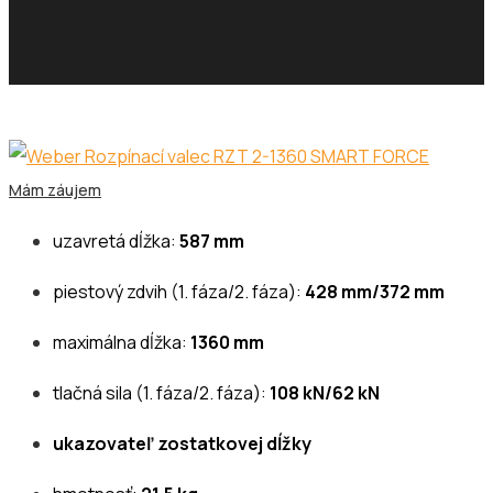
Mám záujem
uzavretá dĺžka:
587
mm
piestový zdvih
(1. fáza/2. fáza)
:
428
mm/372 mm
maximálna dĺžka:
1360
mm
tlačná sila (1. fáza/2. fáza):
108 kN/62
kN
ukazovateľ zostatkovej dĺžky