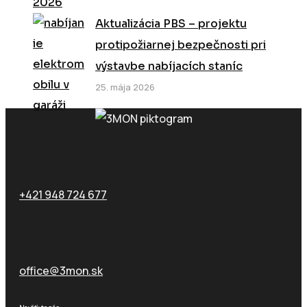
Aktualizácia PBS – projektu
protipožiarnej bezpečnosti pri
výstavbe nabíjacích staníc
25. mája 2026
Zavolajte nám
+421 948 724 677
Email
office@3mon.sk