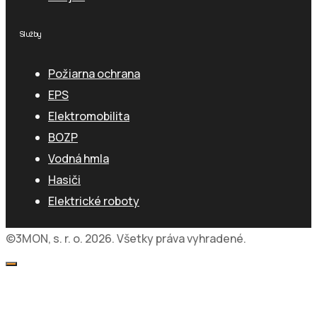
Služby
Požiarna ochrana
EPS
Elektromobilita
BOZP
Vodná hmla
Hasiči
Elektrické roboty
©3MON, s. r. o. 2026. Všetky práva vyhradené.