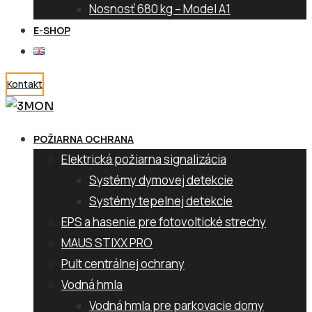
Nosnosť 680 kg – Model A1
E-SHOP
Kontakt
POŽIARNA OCHRANA
Elektrická požiarna signalizácia
Systémy dymovej detekcie
Systémy tepelnej detekcie
EPS a hasenie pre fotovoltické strechy
MAUS STIXX PRO
Pult centrálnej ochrany
Vodná hmla
Vodná hmla pre parkovacie domy