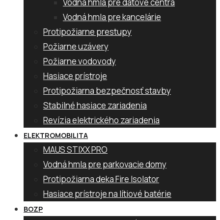
Vodná hmla pre dátové centrá
Vodná hmla pre kancelárie
Protipožiarne prestupy
Požiarne uzávery
Požiarne vodovody
Hasiace prístroje
Protipožiarna bezpečnosť stavby
Stabilné hasiace zariadenia
Revízia elektrického zariadenia
ELEKTROMOBILITA
MAUS STIXX PRO
Vodná hmla pre parkovacie domy
Protipožiarna deka Fire Isolator
Hasiace prístroje na lítiové batérie
BOZP