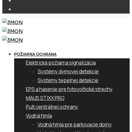
POŽIARNA OCHRANA
Elektrická požiarna signalizácia
Systémy dymovej detekcie
Systémy tepelnej detekcie
EPS a hasenie pre fotovoltické strechy
MAUS STIXX PRO
Pult centrálnej ochrany
Vodná hmla
Vodná hmla pre parkovacie domy