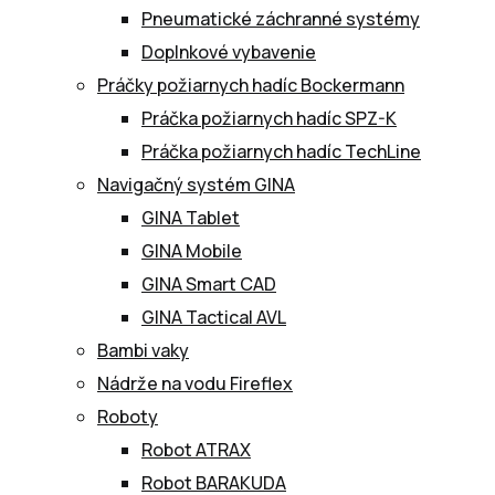
Pneumatické záchranné systémy
Doplnkové vybavenie
Práčky požiarnych hadíc Bockermann
Práčka požiarnych hadíc SPZ-K
Práčka požiarnych hadíc TechLine
Navigačný systém GINA
GINA Tablet
GINA Mobile
GINA Smart CAD
GINA Tactical AVL
Bambi vaky
Nádrže na vodu Fireflex
Roboty
Robot ATRAX
Robot BARAKUDA