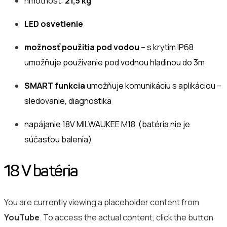
hmotnosť:
21,5 kg
LED osvetlenie
možnosť použitia pod vodou
– s krytím IP68
umožňuje používanie pod vodnou hladinou do 3m
SMART funkcia
umožňuje komunikáciu s aplikáciou –
sledovanie, diagnostika
napájanie 18V MILWAUKEE M18 (batéria nie je
súčasťou balenia)
18 V batéria
You are currently viewing a placeholder content from
YouTube
. To access the actual content, click the button