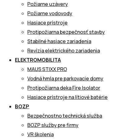
Požiarne uzávery
Požiarne vodovody
Hasiace prístroje
Protipožiarna bezpečnosť stavby
Stabilné hasiace zariadenia
Revízia elektrického zariadenia
ELEKTROMOBILITA
MAUS STIXX PRO
Vodná hmla pre parkovacie domy
Protipožiarna deka Fire Isolator
Hasiace prístroje na lítiové batérie
BOZP
Bezpečnostno technická služba
BOZP služby pre firmy
VR školenia