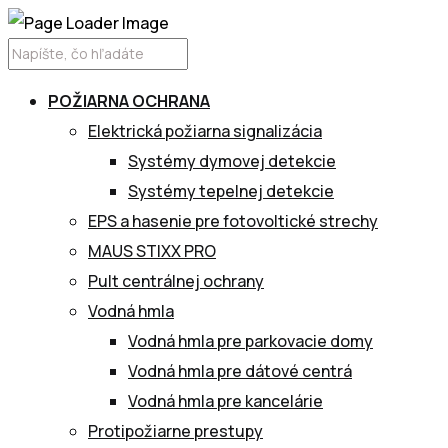
POŽIARNA OCHRANA
Elektrická požiarna signalizácia
Systémy dymovej detekcie
Systémy tepelnej detekcie
EPS a hasenie pre fotovoltické strechy
MAUS STIXX PRO
Pult centrálnej ochrany
Vodná hmla
Vodná hmla pre parkovacie domy
Vodná hmla pre dátové centrá
Vodná hmla pre kancelárie
Protipožiarne prestupy