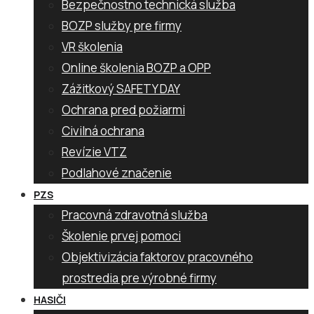
Bezpečnostno technická služba
BOZP služby pre firmy
VR školenia
Online školenia BOZP a OPP
Zážitkový SAFETY DAY
Ochrana pred požiarmi
Civilná ochrana
Revízie VTZ
Podlahové značenie
PZS
Pracovná zdravotná služba
Školenie prvej pomoci
Objektivizácia faktorov pracovného
prostredia pre výrobné firmy
HASIČI