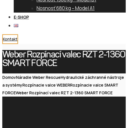
Nosnosť 680 kg – Model A1
E-SHOP
Kontakt
Weber Rozpínací valec RZT 2-1360
SMART FORCE
Domov
Náradie Weber Rescue
Hydraulické záchranné nástroje
a systémy
Rozpínacie valce WEBER
Rozpínacie valce SMART
FORCE
Weber Rozpínací valec RZT 2-1360 SMART FORCE