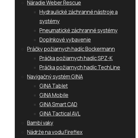
Náradie Weber Rescue
Hydraulické záchranné nástroje a
systémy
Pneumatické záchranné systémy
Doplnkové vybavenie
Práčky požiarnych hadíc Bockermann
Práčka požiarnych hadíc SPZ-K
Práčka požiarnych hadíc TechLine
Navigačný systém GINA
GINA Tablet
GINA Mobile
GINA Smart CAD
GINA Tactical AVL
Bambi vaky
Nádrže na vodu Fireflex