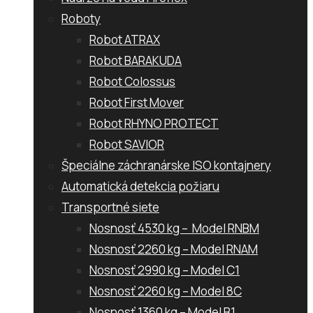
Roboty
Robot ATRAX
Robot BARAKUDA
Robot Colossus
Robot First Mover
Robot RHYNO PROTECT
Robot SAVIOR
Špeciálne záchranárske ISO kontajnery
Automatická detekcia požiaru
Transportné siete
Nosnosť 4530 kg – Model RNBM
Nosnosť 2260 kg – Model RNAM
Nosnosť 2990 kg – Model C1
Nosnosť 2260 kg – Model 8C
Nosnosť 1360 kg – Model B1