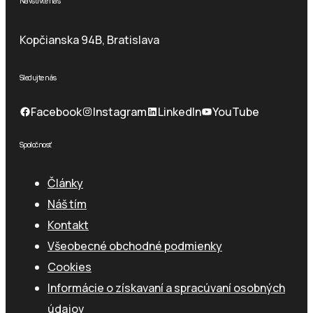
Navštívte nás
Kopčianska 94B, Bratislava
Sledujte nás
Facebook
Instagram
LinkedIn
YouTube
Spoločnosť
Články
Náš tím
Kontakt
Všeobecné obchodné podmienky
Cookies
Informácie o získavaní a spracúvaní osobných
údajov