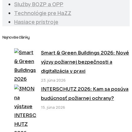
Služby BOZP a OPP
Technológie pre HaZZ
Hasiace prístroje
Najnovšie články
Smart & Green Buildings 2026: Nové
výzvy požiarnej bezpečnosti a
digitalizácia v praxi
23. júna 2026
INTERSCHUTZ 2026: Kam sa posúva
budúcnosť požiarnej ochrany?
15. júna 2026