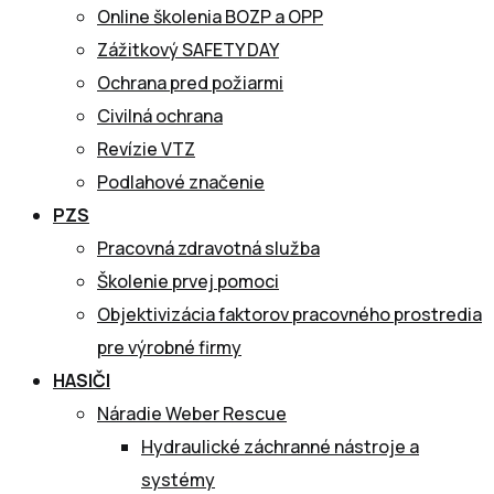
Online školenia BOZP a OPP
Zážitkový SAFETY DAY
Ochrana pred požiarmi
Civilná ochrana
Revízie VTZ
Podlahové značenie
PZS
Pracovná zdravotná služba
Školenie prvej pomoci
Objektivizácia faktorov pracovného prostredia
pre výrobné firmy
HASIČI
Náradie Weber Rescue
Hydraulické záchranné nástroje a
systémy