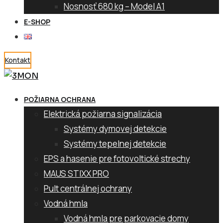
Nosnosť 680 kg – Model A1
E-SHOP
Kontakt
POŽIARNA OCHRANA
Elektrická požiarna signalizácia
Systémy dymovej detekcie
Systémy tepelnej detekcie
EPS a hasenie pre fotovoltické strechy
MAUS STIXX PRO
Pult centrálnej ochrany
Vodná hmla
Vodná hmla pre parkovacie domy