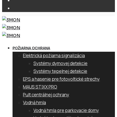
POŽIARNA OCHRANA
Elektrická požiarna signalizácia
Systémy dymovej detekcie
Systémy tepelnej detekcie
EPS a hasenie pre fotovoltické strechy
MAUS STIXX PRO
Pult centrálnej ochrany
Vodná hmla
Vodná hmla pre parkovacie domy