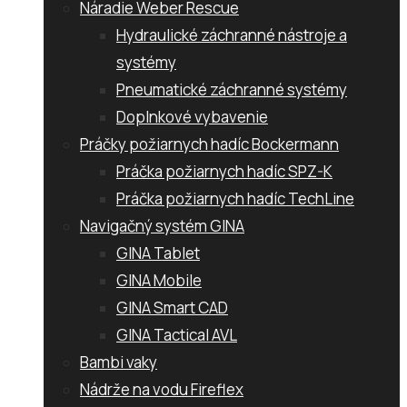
Náradie Weber Rescue
Hydraulické záchranné nástroje a
systémy
Pneumatické záchranné systémy
Doplnkové vybavenie
Práčky požiarnych hadíc Bockermann
Práčka požiarnych hadíc SPZ-K
Práčka požiarnych hadíc TechLine
Navigačný systém GINA
GINA Tablet
GINA Mobile
GINA Smart CAD
GINA Tactical AVL
Bambi vaky
Nádrže na vodu Fireflex