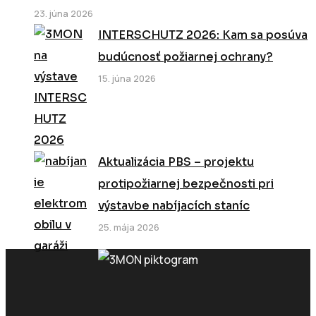
23. júna 2026
INTERSCHUTZ 2026: Kam sa posúva
budúcnosť požiarnej ochrany?
15. júna 2026
Aktualizácia PBS – projektu
protipožiarnej bezpečnosti pri
výstavbe nabíjacích staníc
25. mája 2026
Zavolajte nám