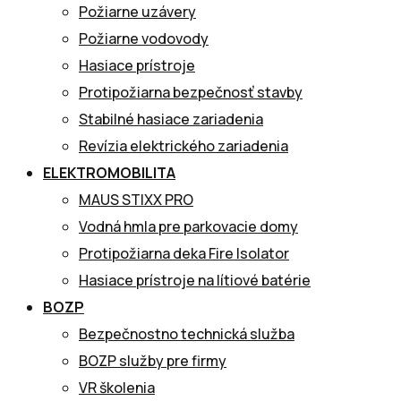
Požiarne uzávery
Požiarne vodovody
Hasiace prístroje
Protipožiarna bezpečnosť stavby
Stabilné hasiace zariadenia
Revízia elektrického zariadenia
ELEKTROMOBILITA
MAUS STIXX PRO
Vodná hmla pre parkovacie domy
Protipožiarna deka Fire Isolator
Hasiace prístroje na lítiové batérie
BOZP
Bezpečnostno technická služba
BOZP služby pre firmy
VR školenia