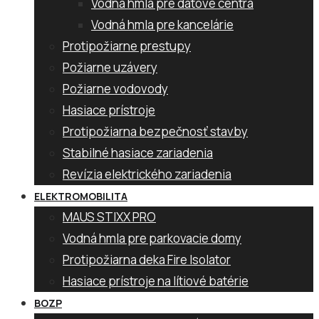
Vodná hmla pre dátové centrá
Vodná hmla pre kancelárie
Protipožiarne prestupy
Požiarne uzávery
Požiarne vodovody
Hasiace prístroje
Protipožiarna bezpečnosť stavby
Stabilné hasiace zariadenia
Revízia elektrického zariadenia
ELEKTROMOBILITA
MAUS STIXX PRO
Vodná hmla pre parkovacie domy
Protipožiarna deka Fire Isolator
Hasiace prístroje na lítiové batérie
BOZP