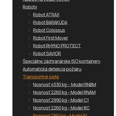
Roboty
Robot ATRAX
Robot BARAKUDA
Robot Colossus
Robot First Mover
Robot RHYNO PROTECT
Robot SAVIOR
Špeciálne záchranárske ISO kontajnery
Automatická detekcia požiaru
Transportné siete
Nosnosť 4530 kg – Model RNBM
Nosnosť 2260 kg – Model RNAM
Nosnosť 2990 kg – Model C1
Nosnosť 2260 kg – Model 8C
Nosnosť 1360 kg – Model B1