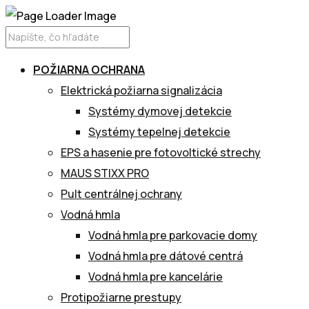
POŽIARNA OCHRANA
Elektrická požiarna signalizácia
Systémy dymovej detekcie
Systémy tepelnej detekcie
EPS a hasenie pre fotovoltické strechy
MAUS STIXX PRO
Pult centrálnej ochrany
Vodná hmla
Vodná hmla pre parkovacie domy
Vodná hmla pre dátové centrá
Vodná hmla pre kancelárie
Protipožiarne prestupy