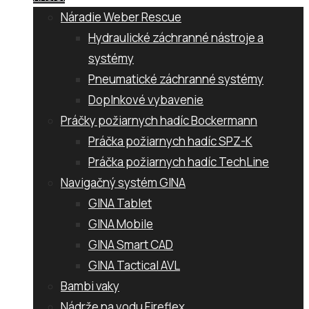
Náradie Weber Rescue
Hydraulické záchranné nástroje a
systémy
Pneumatické záchranné systémy
Doplnkové vybavenie
Práčky požiarnych hadíc Bockermann
Práčka požiarnych hadíc SPZ-K
Práčka požiarnych hadíc TechLine
Navigačný systém GINA
GINA Tablet
GINA Mobile
GINA Smart CAD
GINA Tactical AVL
Bambi vaky
Nádrže na vodu Fireflex