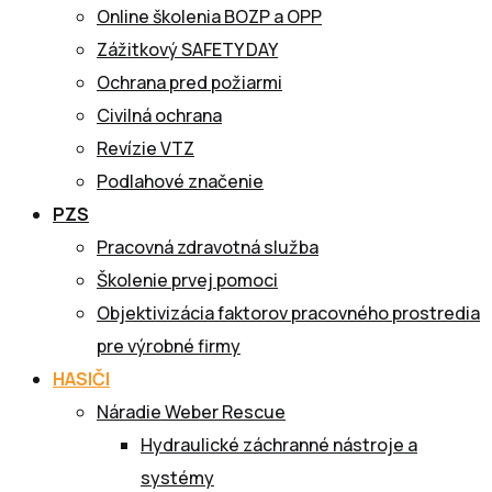
Online školenia BOZP a OPP
Zážitkový SAFETY DAY
Ochrana pred požiarmi
Civilná ochrana
Revízie VTZ
Podlahové značenie
PZS
Pracovná zdravotná služba
Školenie prvej pomoci
Objektivizácia faktorov pracovného prostredia
pre výrobné firmy
HASIČI
Náradie Weber Rescue
Hydraulické záchranné nástroje a
systémy