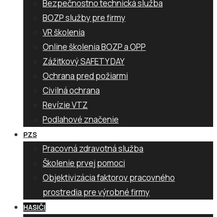
Bezpečnostno technická služba
BOZP služby pre firmy
VR školenia
Online školenia BOZP a OPP
Zážitkový SAFETY DAY
Ochrana pred požiarmi
Civilná ochrana
Revízie VTZ
Podlahové značenie
PZS
Pracovná zdravotná služba
Školenie prvej pomoci
Objektivizácia faktorov pracovného
prostredia pre výrobné firmy
HASIČI