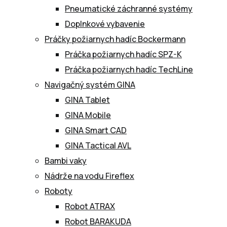
Pneumatické záchranné systémy
Doplnkové vybavenie
Práčky požiarnych hadíc Bockermann
Práčka požiarnych hadíc SPZ-K
Práčka požiarnych hadíc TechLine
Navigačný systém GINA
GINA Tablet
GINA Mobile
GINA Smart CAD
GINA Tactical AVL
Bambi vaky
Nádrže na vodu Fireflex
Roboty
Robot ATRAX
Robot BARAKUDA