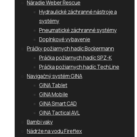
Náradie Weber Rescue
Hydraulické záchranné nástroje a
systémy
Pneumatické záchranné systémy
Doplnkové vybavenie
Práčky požiarnych hadíc Bockermann
Práčka požiarnych hadíc SPZ-K
Práčka požiarnych hadíc TechLine
Navigačný systém GINA
GINA Tablet
GINA Mobile
GINA Smart CAD
GINA Tactical AVL
Bambi vaky
Nádrže na vodu Fireflex