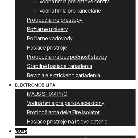
Vodná hmla pre dátové centrá
Vodná hmla pre kancelárie
Protipožiarne prestupy
Požiarne uzávery
Požiarne vodovody
Hasiace prístroje
Protipožiarna bezpečnosť stavby
Stabilné hasiace zariadenia
Revízia elektrického zariadenia
ELEKTROMOBILITA
MAUS STIXX PRO
Vodná hmla pre parkovacie domy
Protipožiarna deka Fire Isolator
Hasiace prístroje na lítiové batérie
BOZP