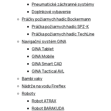
Pneumatické záchranné systémy
Doplnkové vybavenie
Práčky požiarnych hadíc Bockermann
Práčka požiarnych hadíc SPZ-K
Práčka požiarnych hadíc TechLine
Navigačný systém GINA
GINA Tablet
GINA Mobile
GINA Smart CAD
GINA Tactical AVL
Bambi vaky
Nádrže na vodu Fireflex
Roboty
Robot ATRAX
Robot BARAKUDA