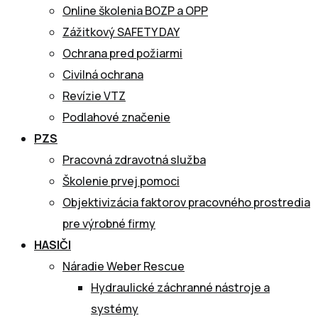
Online školenia BOZP a OPP
Zážitkový SAFETY DAY
Ochrana pred požiarmi
Civilná ochrana
Revízie VTZ
Podlahové značenie
PZS
Pracovná zdravotná služba
Školenie prvej pomoci
Objektivizácia faktorov pracovného prostredia
pre výrobné firmy
HASIČI
Náradie Weber Rescue
Hydraulické záchranné nástroje a
systémy