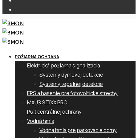
POŽIARNA OCHRANA
Elektrická požiarna signalizácia
Systémy dymovej detekcie
Systémy tepelnej detekcie
EPS a hasenie pre fotovoltické strechy
MAUS STIXX PRO
Pult centrálnej ochrany
Vodná hmla
Vodná hmla pre parkovacie domy