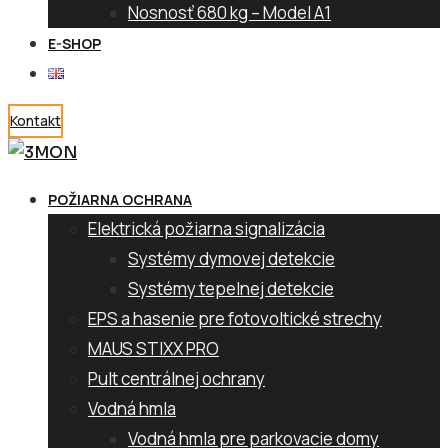
Nosnosť 680 kg – Model A1
E-SHOP
Kontakt
POŽIARNA OCHRANA
Elektrická požiarna signalizácia
Systémy dymovej detekcie
Systémy tepelnej detekcie
EPS a hasenie pre fotovoltické strechy
MAUS STIXX PRO
Pult centrálnej ochrany
Vodná hmla
Vodná hmla pre parkovacie domy