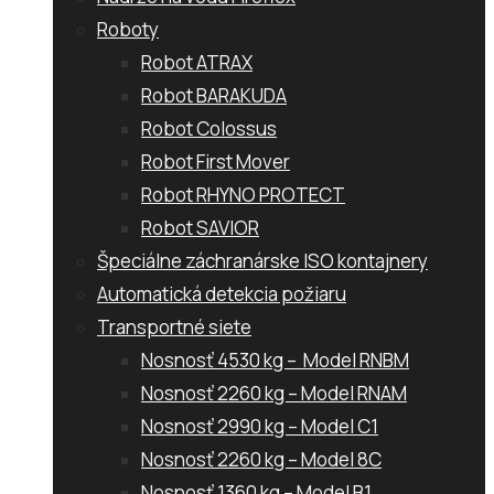
Roboty
Robot ATRAX
Robot BARAKUDA
Robot Colossus
Robot First Mover
Robot RHYNO PROTECT
Robot SAVIOR
Špeciálne záchranárske ISO kontajnery
Automatická detekcia požiaru
Transportné siete
Nosnosť 4530 kg – Model RNBM
Nosnosť 2260 kg – Model RNAM
Nosnosť 2990 kg – Model C1
Nosnosť 2260 kg – Model 8C
Nosnosť 1360 kg – Model B1