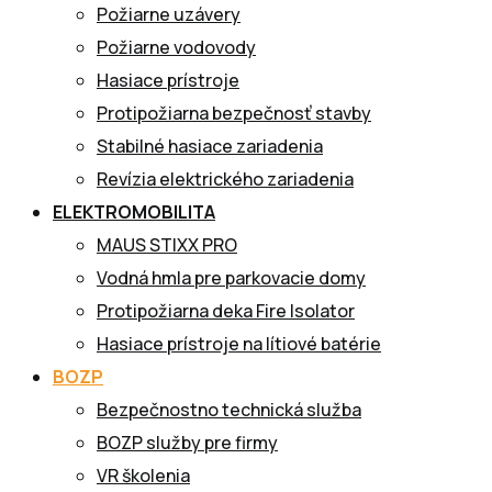
Požiarne uzávery
Požiarne vodovody
Hasiace prístroje
Protipožiarna bezpečnosť stavby
Stabilné hasiace zariadenia
Revízia elektrického zariadenia
ELEKTROMOBILITA
MAUS STIXX PRO
Vodná hmla pre parkovacie domy
Protipožiarna deka Fire Isolator
Hasiace prístroje na lítiové batérie
BOZP
Bezpečnostno technická služba
BOZP služby pre firmy
VR školenia