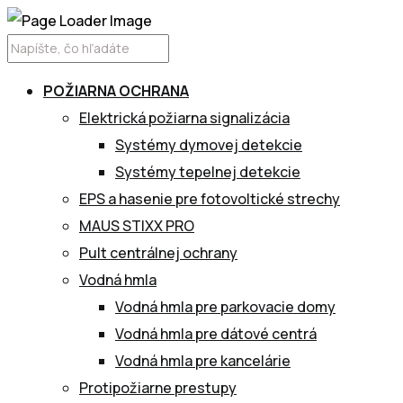
POŽIARNA OCHRANA
Elektrická požiarna signalizácia
Systémy dymovej detekcie
Systémy tepelnej detekcie
EPS a hasenie pre fotovoltické strechy
MAUS STIXX PRO
Pult centrálnej ochrany
Vodná hmla
Vodná hmla pre parkovacie domy
Vodná hmla pre dátové centrá
Vodná hmla pre kancelárie
Protipožiarne prestupy