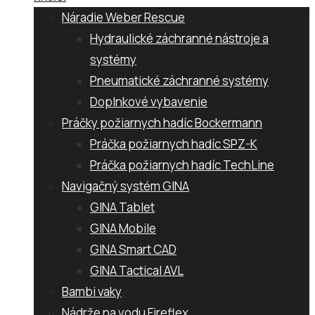
Náradie Weber Rescue
Hydraulické záchranné nástroje a
systémy
Pneumatické záchranné systémy
Doplnkové vybavenie
Práčky požiarnych hadíc Bockermann
Práčka požiarnych hadíc SPZ-K
Práčka požiarnych hadíc TechLine
Navigačný systém GINA
GINA Tablet
GINA Mobile
GINA Smart CAD
GINA Tactical AVL
Bambi vaky
Nádrže na vodu Fireflex