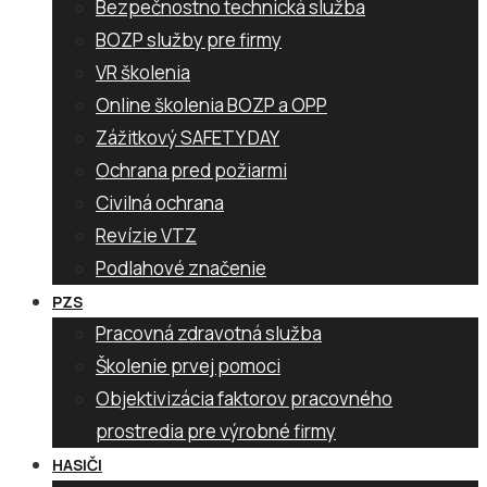
Bezpečnostno technická služba
BOZP služby pre firmy
VR školenia
Online školenia BOZP a OPP
Zážitkový SAFETY DAY
Ochrana pred požiarmi
Civilná ochrana
Revízie VTZ
Podlahové značenie
PZS
Pracovná zdravotná služba
Školenie prvej pomoci
Objektivizácia faktorov pracovného
prostredia pre výrobné firmy
HASIČI