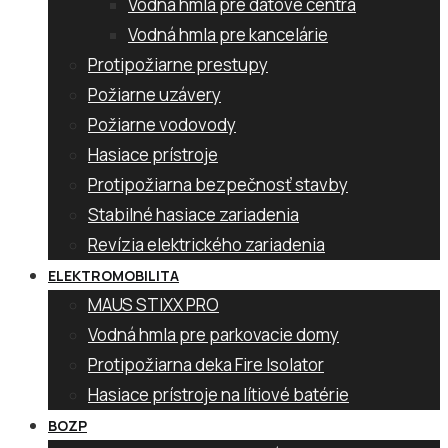
Vodná hmla pre dátové centrá
Vodná hmla pre kancelárie
Protipožiarne prestupy
Požiarne uzávery
Požiarne vodovody
Hasiace prístroje
Protipožiarna bezpečnosť stavby
Stabilné hasiace zariadenia
Revízia elektrického zariadenia
ELEKTROMOBILITA
MAUS STIXX PRO
Vodná hmla pre parkovacie domy
Protipožiarna deka Fire Isolator
Hasiace prístroje na lítiové batérie
BOZP