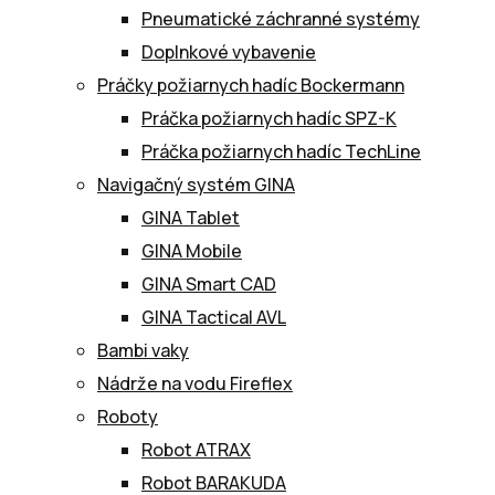
Pneumatické záchranné systémy
Doplnkové vybavenie
Práčky požiarnych hadíc Bockermann
Práčka požiarnych hadíc SPZ-K
Práčka požiarnych hadíc TechLine
Navigačný systém GINA
GINA Tablet
GINA Mobile
GINA Smart CAD
GINA Tactical AVL
Bambi vaky
Nádrže na vodu Fireflex
Roboty
Robot ATRAX
Robot BARAKUDA