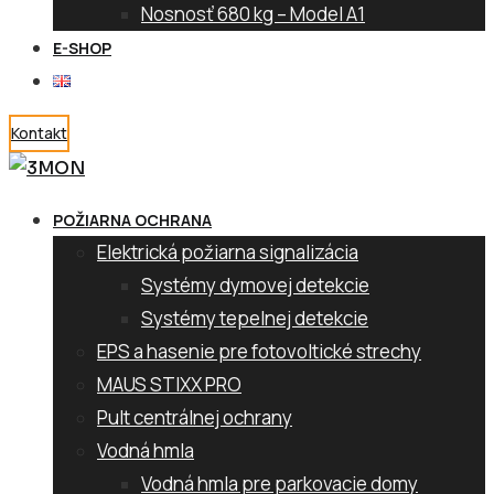
Nosnosť 680 kg – Model A1
E-SHOP
Kontakt
POŽIARNA OCHRANA
Elektrická požiarna signalizácia
Systémy dymovej detekcie
Systémy tepelnej detekcie
EPS a hasenie pre fotovoltické strechy
MAUS STIXX PRO
Pult centrálnej ochrany
Vodná hmla
Vodná hmla pre parkovacie domy