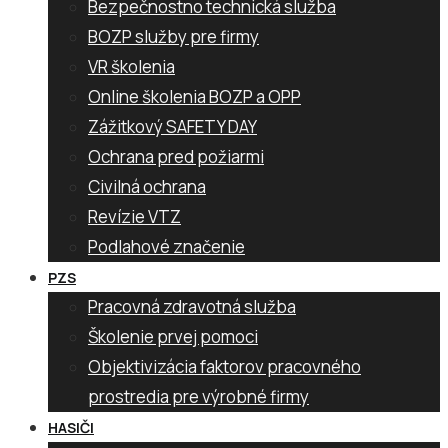
Bezpečnostno technická služba
BOZP služby pre firmy
VR školenia
Online školenia BOZP a OPP
Zážitkový SAFETY DAY
Ochrana pred požiarmi
Civilná ochrana
Revízie VTZ
Podlahové značenie
PZS
Pracovná zdravotná služba
Školenie prvej pomoci
Objektivizácia faktorov pracovného
prostredia pre výrobné firmy
HASIČI