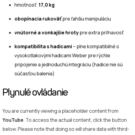
hmotnosť:
17,0
kg
obopínacia rukoväť
pre ľahšiu manipuláciu
vnútorné a vonkajšie hroty
pre extra priľnavosť
kompatibilita s hadicami
– plne kompatibilné s
vysokotlakovými hadicami Weber pre rýchle
pripojenie a jednoduchú integráciu (hadice nie sú
súčasťou balenia)
Plynulé ovládanie
You are currently viewing a placeholder content from
YouTube
. To access the actual content, click the button
below. Please note that doing so will share data with third-