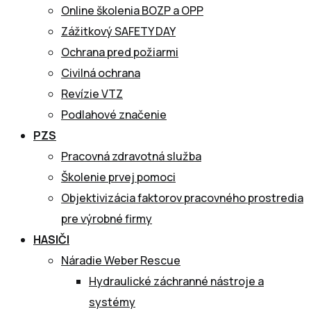
Online školenia BOZP a OPP
Zážitkový SAFETY DAY
Ochrana pred požiarmi
Civilná ochrana
Revízie VTZ
Podlahové značenie
PZS
Pracovná zdravotná služba
Školenie prvej pomoci
Objektivizácia faktorov pracovného prostredia
pre výrobné firmy
HASIČI
Náradie Weber Rescue
Hydraulické záchranné nástroje a
systémy