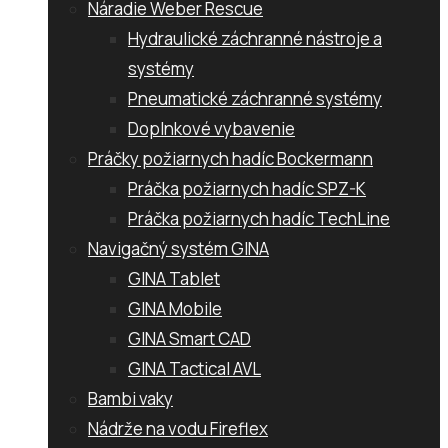
Náradie Weber Rescue
Hydraulické záchranné nástroje a
systémy
Pneumatické záchranné systémy
Doplnkové vybavenie
Práčky požiarnych hadíc Bockermann
Práčka požiarnych hadíc SPZ-K
Práčka požiarnych hadíc TechLine
Navigačný systém GINA
GINA Tablet
GINA Mobile
GINA Smart CAD
GINA Tactical AVL
Bambi vaky
Nádrže na vodu Fireflex