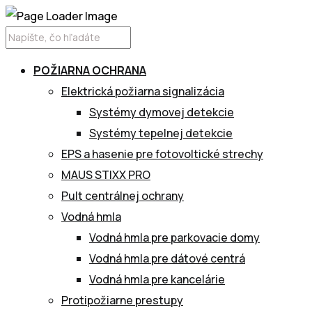
POŽIARNA OCHRANA
Elektrická požiarna signalizácia
Systémy dymovej detekcie
Systémy tepelnej detekcie
EPS a hasenie pre fotovoltické strechy
MAUS STIXX PRO
Pult centrálnej ochrany
Vodná hmla
Vodná hmla pre parkovacie domy
Vodná hmla pre dátové centrá
Vodná hmla pre kancelárie
Protipožiarne prestupy