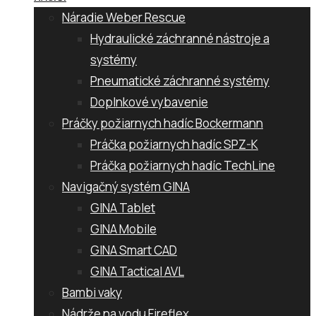
Náradie Weber Rescue
Hydraulické záchranné nástroje a
systémy
Pneumatické záchranné systémy
Doplnkové vybavenie
Práčky požiarnych hadíc Bockermann
Práčka požiarnych hadíc SPZ-K
Práčka požiarnych hadíc TechLine
Navigačný systém GINA
GINA Tablet
GINA Mobile
GINA Smart CAD
GINA Tactical AVL
Bambi vaky
Nádrže na vodu Fireflex