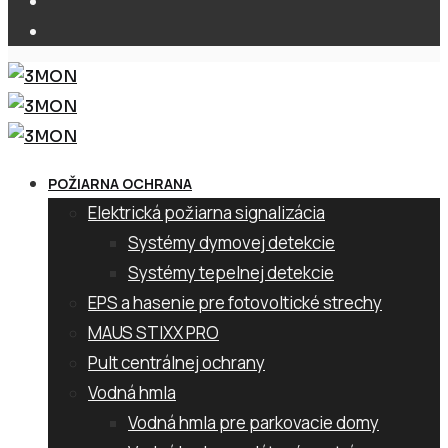
POŽIARNA OCHRANA
Elektrická požiarna signalizácia
Systémy dymovej detekcie
Systémy tepelnej detekcie
EPS a hasenie pre fotovoltické strechy
MAUS STIXX PRO
Pult centrálnej ochrany
Vodná hmla
Vodná hmla pre parkovacie domy