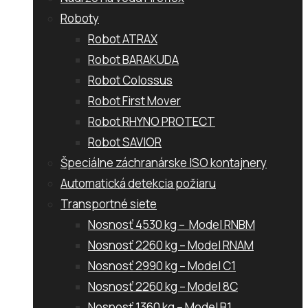
Roboty
Robot ATRAX
Robot BARAKUDA
Robot Colossus
Robot First Mover
Robot RHYNO PROTECT
Robot SAVIOR
Špeciálne záchranárske ISO kontajnery
Automatická detekcia požiaru
Transportné siete
Nosnosť 4530 kg – Model RNBM
Nosnosť 2260 kg – Model RNAM
Nosnosť 2990 kg – Model C1
Nosnosť 2260 kg – Model 8C
Nosnosť 1360 kg – Model B1