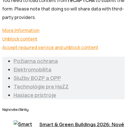
You need to load content from
reCAPTCHA
to submit the
form. Please note that doing so will share data with third-
party providers.
More Information
Unblock content
Accept required service and unblock content
Požiarna ochrana
Elektromobilita
Služby BOZP a OPP
Technológie pre HaZZ
Hasiace prístroje
Najnovšie články
Smart & Green Buildings 2026: Nové