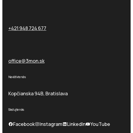
Zavolajte nám
+421 948 724 677
Email
office@3mon.sk
Navštívte nás
Kopčianska 94B, Bratislava
Sledujte nás
Facebook
Instagram
LinkedIn
YouTube