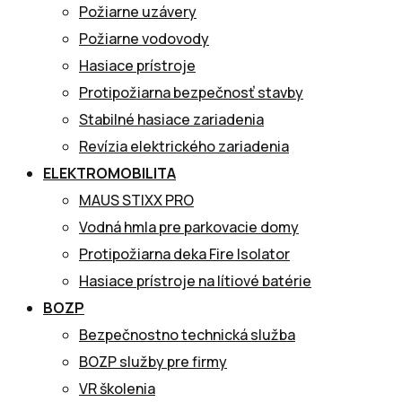
Požiarne uzávery
Požiarne vodovody
Hasiace prístroje
Protipožiarna bezpečnosť stavby
Stabilné hasiace zariadenia
Revízia elektrického zariadenia
ELEKTROMOBILITA
MAUS STIXX PRO
Vodná hmla pre parkovacie domy
Protipožiarna deka Fire Isolator
Hasiace prístroje na lítiové batérie
BOZP
Bezpečnostno technická služba
BOZP služby pre firmy
VR školenia