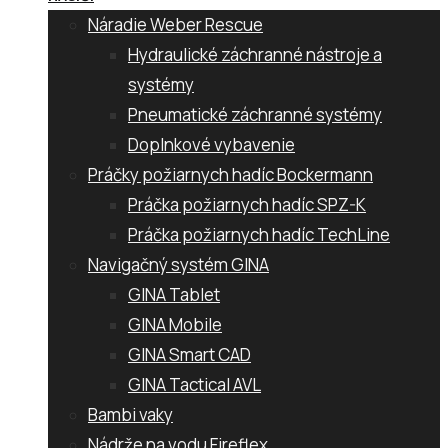
Náradie Weber Rescue
Hydraulické záchranné nástroje a
systémy
Pneumatické záchranné systémy
Doplnkové vybavenie
Práčky požiarnych hadíc Bockermann
Práčka požiarnych hadíc SPZ-K
Práčka požiarnych hadíc TechLine
Navigačný systém GINA
GINA Tablet
GINA Mobile
GINA Smart CAD
GINA Tactical AVL
Bambi vaky
Nádrže na vodu Fireflex