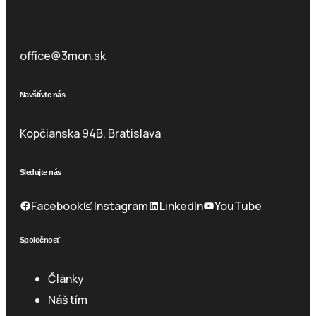
Email
office@3mon.sk
Navštívte nás
Kopčianska 94B, Bratislava
Sledujte nás
Facebook
Instagram
LinkedIn
YouTube
Spoločnosť
Články
Náš tím