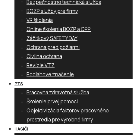
Bezpečnostno technická služba
BOZP služby pre firmy
VR školenia
Online školenia BOZP a OPP
Zážitkový SAFETY DAY
Ochrana pred požiarmi
Civilná ochrana
Revízie VTZ
Podlahové značenie
PZS
Pracovná zdravotná služba
Školenie prvej pomoci
Objektivizácia faktorov pracovného
prostredia pre výrobné firmy
HASIČI