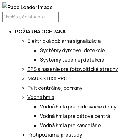
POŽIARNA OCHRANA
Elektrická požiarna signalizácia
Systémy dymovej detekcie
Systémy tepelnej detekcie
EPS a hasenie pre fotovoltické strechy
MAUS STIXX PRO
Pult centrálnej ochrany
Vodná hmla
Vodná hmla pre parkovacie domy
Vodná hmla pre dátové centrá
Vodná hmla pre kancelárie
Protipožiarne prestupy