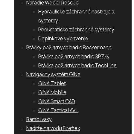
Náradie Weber Rescue
Hydraulické záchranné nástroje a
systémy
Pneumatické záchranné systémy
Doplnkové vybavenie
Práčky požiarnych hadíc Bockermann
Práčka požiarnych hadíc SPZ-K
Práčka požiarnych hadíc TechLine
Navigačný systém GINA
GINA Tablet
GINA Mobile
GINA Smart CAD
GINA Tactical AVL
Bambi vaky
Nádrže na vodu Fireflex