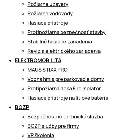
Požiarne uzávery
Požiarne vodovody
Hasiace prístroje
Protipožiarna bezpečnosť stavby
Stabilné hasiace zariadenia
Revízia elektrického zariadenia
ELEKTROMOBILITA
MAUS STIXX PRO
Vodná hmla pre parkovacie domy
Protipožiarna deka Fire Isolator
Hasiace prístroje na lítiové batérie
BOZP
Bezpečnostno technická služba
BOZP služby pre firmy
VR školenia