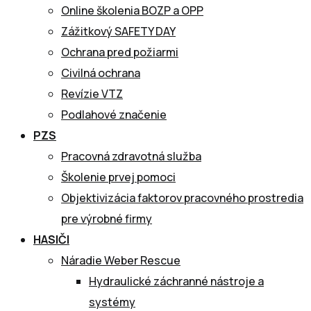
Online školenia BOZP a OPP
Zážitkový SAFETY DAY
Ochrana pred požiarmi
Civilná ochrana
Revízie VTZ
Podlahové značenie
PZS
Pracovná zdravotná služba
Školenie prvej pomoci
Objektivizácia faktorov pracovného prostredia
pre výrobné firmy
HASIČI
Náradie Weber Rescue
Hydraulické záchranné nástroje a
systémy