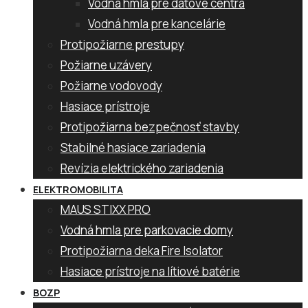
Vodná hmla pre dátové centrá
Vodná hmla pre kancelárie
Protipožiarne prestupy
Požiarne uzávery
Požiarne vodovody
Hasiace prístroje
Protipožiarna bezpečnosť stavby
Stabilné hasiace zariadenia
Revízia elektrického zariadenia
ELEKTROMOBILITA
MAUS STIXX PRO
Vodná hmla pre parkovacie domy
Protipožiarna deka Fire Isolator
Hasiace prístroje na lítiové batérie
BOZP