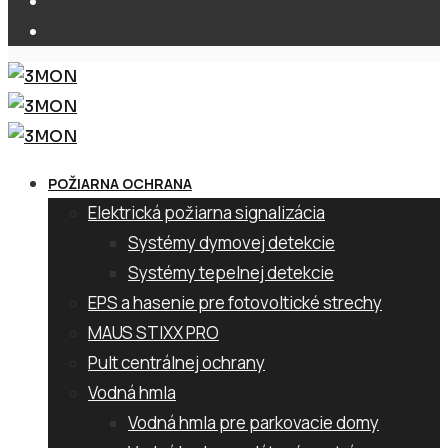
POŽIARNA OCHRANA
Elektrická požiarna signalizácia
Systémy dymovej detekcie
Systémy tepelnej detekcie
EPS a hasenie pre fotovoltické strechy
MAUS STIXX PRO
Pult centrálnej ochrany
Vodná hmla
Vodná hmla pre parkovacie domy