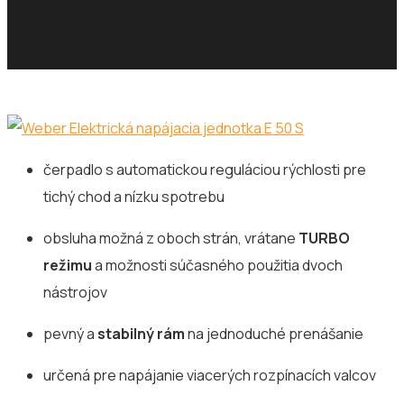
čerpadlo s automatickou reguláciou rýchlosti pre
tichý chod a nízku spotrebu
obsluha možná z oboch strán, vrátane
TURBO
režimu
a možnosti súčasného použitia dvoch
nástrojov
pevný a
stabilný rám
na jednoduché prenášanie
určená pre napájanie viacerých rozpínacích valcov