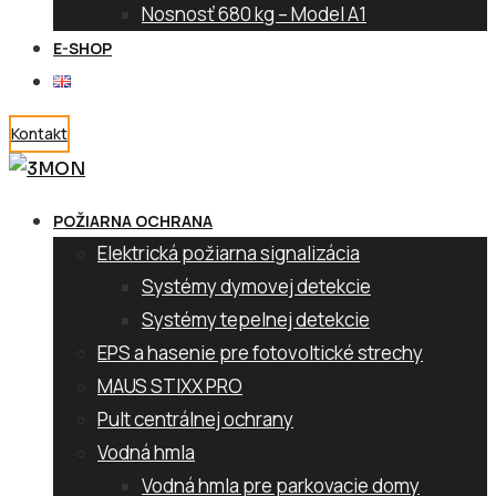
Nosnosť 680 kg – Model A1
E-SHOP
Kontakt
POŽIARNA OCHRANA
Elektrická požiarna signalizácia
Systémy dymovej detekcie
Systémy tepelnej detekcie
EPS a hasenie pre fotovoltické strechy
MAUS STIXX PRO
Pult centrálnej ochrany
Vodná hmla
Vodná hmla pre parkovacie domy