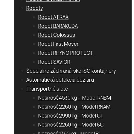
Roboty
Robot ATRAX
Robot BARAKUDA
Robot Colossus
Robot First Mover
Robot RHYNO PROTECT
Robot SAVIOR
Špeciálne záchranárske ISO kontajnery
Automatická detekcia požiaru
Transportné siete
Nosnosť 4530 kg – Model RNBM
Nosnosť 2260 kg – Model RNAM
Nosnosť 2990 kg – Model C1
Nosnosť 2260 kg – Model 8C
Nosnosť 1360 kg – Model B1