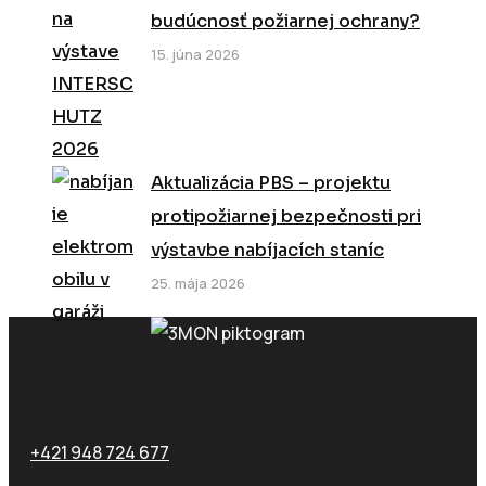
budúcnosť požiarnej ochrany?
15. júna 2026
Aktualizácia PBS – projektu
protipožiarnej bezpečnosti pri
výstavbe nabíjacích staníc
25. mája 2026
Zavolajte nám
+421 948 724 677