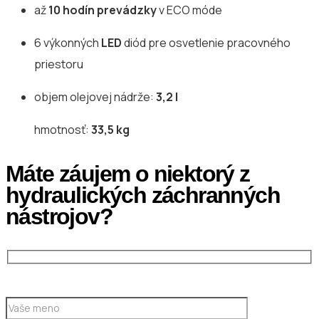
až
10 hodín prevádzky
v ECO móde
6 výkonných
LED
diód pre osvetlenie pracovného
priestoru
objem olejovej nádrže:
3,2 l
hmotnosť:
33,5 kg
Máte záujem o niektorý z
hydraulických záchranných
nástrojov?