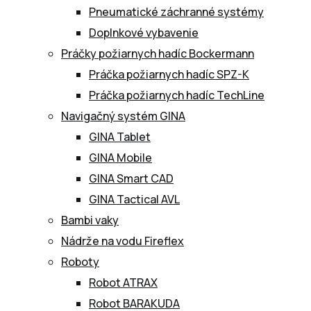
Pneumatické záchranné systémy
Doplnkové vybavenie
Práčky požiarnych hadíc Bockermann
Práčka požiarnych hadíc SPZ-K
Práčka požiarnych hadíc TechLine
Navigačný systém GINA
GINA Tablet
GINA Mobile
GINA Smart CAD
GINA Tactical AVL
Bambi vaky
Nádrže na vodu Fireflex
Roboty
Robot ATRAX
Robot BARAKUDA