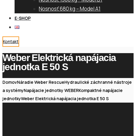
Nosnosť 680 kg – Model A1
E-SHOP
Kontakt
Weber Elektrická napájacia
jednotka E 50 S
Domov
Náradie Weber Rescue
Hydraulické záchranné nástroje
a systémy
Napájacie jednotky WEBER
Kompaktné napájacie
jednotky
Weber Elektrická napájacia jednotka E 50 S