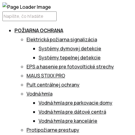
POŽIARNA OCHRANA
Elektrická požiarna signalizácia
Systémy dymovej detekcie
Systémy tepelnej detekcie
EPS a hasenie pre fotovoltické strechy
MAUS STIXX PRO
Pult centrálnej ochrany
Vodná hmla
Vodná hmla pre parkovacie domy
Vodná hmla pre dátové centrá
Vodná hmla pre kancelárie
Protipožiarne prestupy