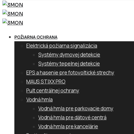
POŽIARNA OCHRANA
Elektrická požiarna signalizácia
Systémy dymovej detekcie
Systémy tepelnej detekcie
EPS a hasenie pre fotovoltické strechy
MAUS STIXX PRO
Pult centrálnej ochrany
Vodná hmla
Vodná hmla pre parkovacie domy
Vodná hmla pre dátové centrá
Vodná hmla pre kancelárie