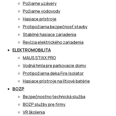
Požiarne uzávery
Požiarne vodovody
Hasiace prístroje
Protipožiarna bezpečnosť stavby
Stabilné hasiace zariadenia
Revízia elektrického zariadenia
ELEKTROMOBILITA
MAUS STIXX PRO
Vodná hmla pre parkovacie domy
Protipožiarna deka Fire Isolator
Hasiace prístroje na lítiové batérie
BOZP
Bezpečnostno technická služba
BOZP služby pre firmy
VR školenia