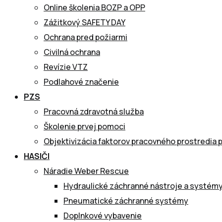
Online školenia BOZP a OPP
Zážitkový SAFETY DAY
Ochrana pred požiarmi
Civilná ochrana
Revízie VTZ
Podlahové značenie
PZS
Pracovná zdravotná služba
Školenie prvej pomoci
Objektivizácia faktorov pracovného prostredia 
HASIČI
Náradie Weber Rescue
Hydraulické záchranné nástroje a systém
Pneumatické záchranné systémy
Doplnkové vybavenie