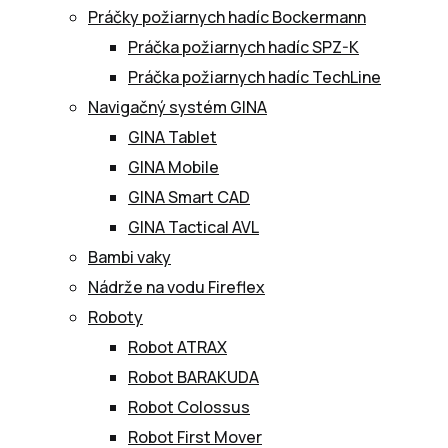
Práčky požiarnych hadíc Bockermann
Práčka požiarnych hadíc SPZ-K
Práčka požiarnych hadíc TechLine
Navigačný systém GINA
GINA Tablet
GINA Mobile
GINA Smart CAD
GINA Tactical AVL
Bambi vaky
Nádrže na vodu Fireflex
Roboty
Robot ATRAX
Robot BARAKUDA
Robot Colossus
Robot First Mover