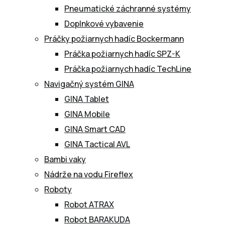
Pneumatické záchranné systémy
Doplnkové vybavenie
Práčky požiarnych hadíc Bockermann
Práčka požiarnych hadíc SPZ-K
Práčka požiarnych hadíc TechLine
Navigačný systém GINA
GINA Tablet
GINA Mobile
GINA Smart CAD
GINA Tactical AVL
Bambi vaky
Nádrže na vodu Fireflex
Roboty
Robot ATRAX
Robot BARAKUDA