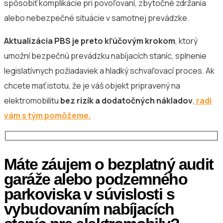
spôsobiť komplikácie pri povoľovaní, zbytočné zdržania
alebo nebezpečné situácie v samotnej prevádzke.
Aktualizácia PBS je preto kľúčovým krokom
, ktorý
umožní bezpečnú prevádzku nabíjacích staníc, splnenie
legislatívnych požiadaviek a hladký schvaľovací proces. Ak
chcete mať istotu, že je váš objekt pripravený na
elektromobilitu
bez rizík a dodatočných nákladov
,
radi
vám s tým pomôžeme.
Máte záujem o bezplatný audit
garáže alebo podzemného
parkoviska v súvislosti s
vybudovaním nabíjacích