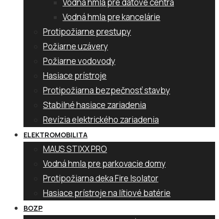
Vodná hmla pre dátové centrá
Vodná hmla pre kancelárie
Protipožiarne prestupy
Požiarne uzávery
Požiarne vodovody
Hasiace prístroje
Protipožiarna bezpečnosť stavby
Stabilné hasiace zariadenia
Revízia elektrického zariadenia
ELEKTROMOBILITA
MAUS STIXX PRO
Vodná hmla pre parkovacie domy
Protipožiarna deka Fire Isolator
Hasiace prístroje na lítiové batérie
BOZP