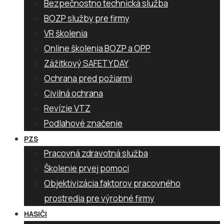
Bezpečnostno technická služba
BOZP služby pre firmy
VR školenia
Online školenia BOZP a OPP
Zážitkový SAFETY DAY
Ochrana pred požiarmi
Civilná ochrana
Revízie VTZ
Podlahové značenie
PZS
Pracovná zdravotná služba
Školenie prvej pomoci
Objektivizácia faktorov pracovného
prostredia pre výrobné firmy
HASIČI