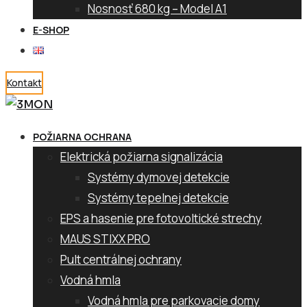
Nosnosť 680 kg – Model A1
E-SHOP
Kontakt
POŽIARNA OCHRANA
Elektrická požiarna signalizácia
Systémy dymovej detekcie
Systémy tepelnej detekcie
EPS a hasenie pre fotovoltické strechy
MAUS STIXX PRO
Pult centrálnej ochrany
Vodná hmla
Vodná hmla pre parkovacie domy