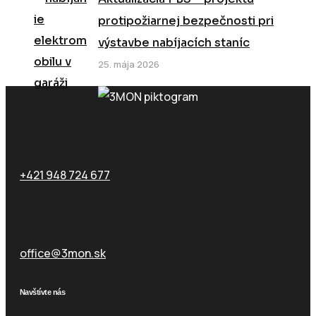
protipožiarnej bezpečnosti pri
výstavbe nabíjacích staníc
25. mája 2026
Zavolajte nám
+421 948 724 677
Email
office@3mon.sk
Navštívte nás