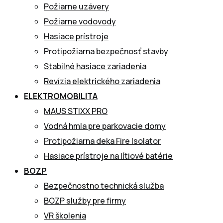
Požiarne uzávery
Požiarne vodovody
Hasiace prístroje
Protipožiarna bezpečnosť stavby
Stabilné hasiace zariadenia
Revízia elektrického zariadenia
ELEKTROMOBILITA
MAUS STIXX PRO
Vodná hmla pre parkovacie domy
Protipožiarna deka Fire Isolator
Hasiace prístroje na lítiové batérie
BOZP
Bezpečnostno technická služba
BOZP služby pre firmy
VR školenia