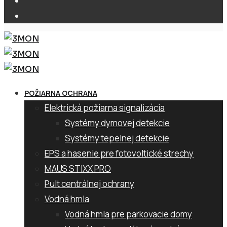
POŽIARNA OCHRANA
Elektrická požiarna signalizácia
Systémy dymovej detekcie
Systémy tepelnej detekcie
EPS a hasenie pre fotovoltické strechy
MAUS STIXX PRO
Pult centrálnej ochrany
Vodná hmla
Vodná hmla pre parkovacie domy