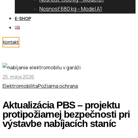
Nosnosť 680 kg – Model A1
E-SHOP
Kontakt
25. mája 2026
Elektromobilita
Požiarna ochrana
Aktualizácia PBS – projektu
protipožiarnej bezpečnosti pri
výstavbe nabíjacích staníc