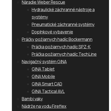
Náradie Weber Rescue
Hydraulické záchranné nástroje a
systémy
Pneumatické záchranné systémy
Doplnkové vybavenie
Práčky požiarnych hadíc Bockermann
Práčka požiarnych hadíc SPZ-K
Práčka požiarnych hadíc TechLine
Navigačný systém GINA
GINA Tablet
GINA Mobile
GINA Smart CAD
GINA Tactical AVL
Bambi vaky
Nádrže na vodu Fireflex