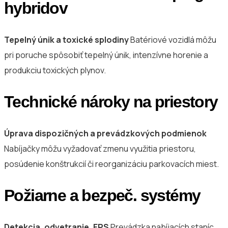
hybridov
Tepelný únik a toxické splodiny
Batériové vozidlá môžu
pri poruche spôsobiť tepelný únik, intenzívne horenie a
produkciu toxických plynov.
Technické nároky na priestory
Úprava dispozičných a prevádzkových podmienok
Nabíjačky môžu vyžadovať zmenu využitia priestoru,
posúdenie konštrukcií či reorganizáciu parkovacích miest.
Požiarne a bezpeč. systémy
Detekcia, odvetranie, EPS
Prevádzka nabíjacích staníc