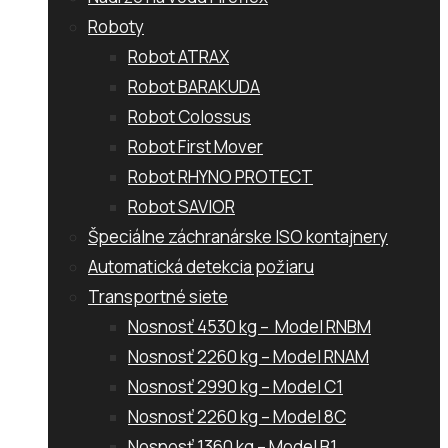
Roboty
Robot ATRAX
Robot BARAKUDA
Robot Colossus
Robot First Mover
Robot RHYNO PROTECT
Robot SAVIOR
Špeciálne záchranárske ISO kontajnery
Automatická detekcia požiaru
Transportné siete
Nosnosť 4530 kg – Model RNBM
Nosnosť 2260 kg – Model RNAM
Nosnosť 2990 kg – Model C1
Nosnosť 2260 kg – Model 8C
Nosnosť 1360 kg – Model B1