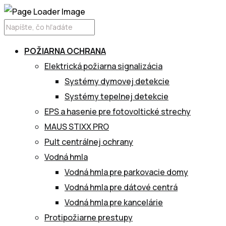
POŽIARNA OCHRANA
Elektrická požiarna signalizácia
Systémy dymovej detekcie
Systémy tepelnej detekcie
EPS a hasenie pre fotovoltické strechy
MAUS STIXX PRO
Pult centrálnej ochrany
Vodná hmla
Vodná hmla pre parkovacie domy
Vodná hmla pre dátové centrá
Vodná hmla pre kancelárie
Protipožiarne prestupy