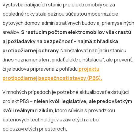
Výstavba nabíjacích staníc pre elektromobily sa za
posledné roky stala bežnou súčasťou modernizácie
bytových domov, administratívnych budov aj priemyselných
areálov.
S rastúcim počtom elektromobilov však rastú
aj požiadavky na bezpečnosť – najmä z hľadiska
protipožiarnej ochrany.
Nainštalovať nabíjaciu stanicu
dnes neznamená len „pridať elektroinštaláciu“, ale preveriť,
či je budova pripravená z pohľadu
projektu
protipožiarnej bezpečnosti stavby (PBS).
V mnohých prípadoch je potrebné aktualizovať existujúci
projekt PBS –
nielen kvôli legislatíve, ale predovšetkým
kvôli reálnym rizikám
, ktoré súvisia s prevádzkou
batériových technológií v uzavretých alebo
polouzavretých priestoroch.