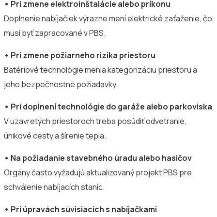
• Pri zmene elektroinštalácie alebo príkonu
Doplnenie nabíjačiek výrazne mení elektrické zaťaženie, čo
musí byť zapracované v PBS.
• Pri zmene požiarneho rizika priestoru
Batériové technológie menia kategorizáciu priestoru a
jeho bezpečnostné požiadavky.
• Pri doplnení technológie do garáže alebo parkoviska
V uzavretých priestoroch treba posúdiť odvetranie,
únikové cesty a šírenie tepla.
• Na požiadanie stavebného úradu alebo hasičov
Orgány často vyžadujú aktualizovaný projekt PBS pre
schválenie nabíjacích staníc.
• Pri úpravách súvisiacich s nabíjačkami