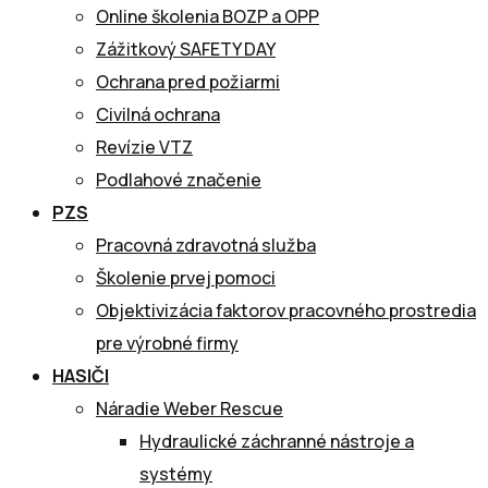
Online školenia BOZP a OPP
Zážitkový SAFETY DAY
Ochrana pred požiarmi
Civilná ochrana
Revízie VTZ
Podlahové značenie
PZS
Pracovná zdravotná služba
Školenie prvej pomoci
Objektivizácia faktorov pracovného prostredia
pre výrobné firmy
HASIČI
Náradie Weber Rescue
Hydraulické záchranné nástroje a
systémy