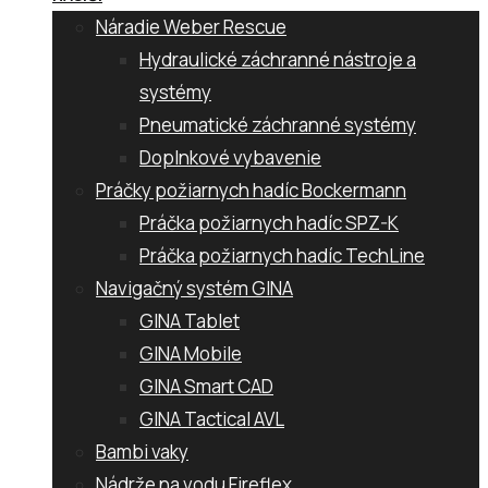
Náradie Weber Rescue
Hydraulické záchranné nástroje a
systémy
Pneumatické záchranné systémy
Doplnkové vybavenie
Práčky požiarnych hadíc Bockermann
Práčka požiarnych hadíc SPZ-K
Práčka požiarnych hadíc TechLine
Navigačný systém GINA
GINA Tablet
GINA Mobile
GINA Smart CAD
GINA Tactical AVL
Bambi vaky
Nádrže na vodu Fireflex