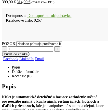
Pôvodná
Aktuálna
399,90
€
314,90
€
(
256,02
€
bez DPH)
cena
cena
bola:
je:
399,90 €.
314,90 €.
Dostupné na objednávku
Dostupnosť::
Katalógové číslo:
0267
POZOR!
-
+
Pridať do košíka
Facebook
LinkedIn
Email
Popis
Ďalšie informácie
Recenzie (0)
Popis
KitJet je
automatické detekčné a hasiace zariadenie
určené
pre
použitie najmä v kuchyniach, reštauráciách, hoteloch a
ďalších
priestoroch,
kde je manipulované s tukmi a olejmi, ktoré