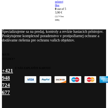
prístroj
6kg
0
out of 5
3,90
€
(
3,17
€
bez
DPH)
Špecializujeme sa na predaj, kontroly a revízie hasiacich prístrojov.
Poskytujeme komplexné poradenstvo v protipožiarnej ochrane a
dodávame riešenia pre ochranu vašich objektov.
MÁTE
OTÁZKY?
U NÁS ZAPLATÍTE KARTOU
+421
948
724
677