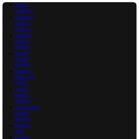
Všetky
kategórie
Práškové
hasiace
prístroje
Snehové
hasiace
prístroje
Penové
hasiace
prístroje
Hasenie
lithiových
batérií
Vodné
hasiace
prístroje
Automatické
hasiace
prístroje
Hasiace
deky
Penidlá