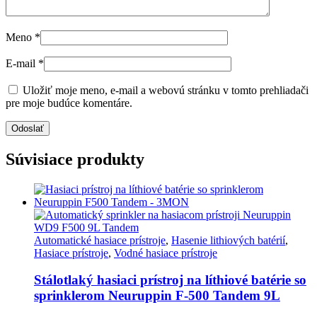
Meno
*
E-mail
*
Uložiť moje meno, e-mail a webovú stránku v tomto prehliadači
pre moje budúce komentáre.
Súvisiace produkty
Automatické hasiace prístroje
,
Hasenie lithiových batérií
,
Hasiace prístroje
,
Vodné hasiace prístroje
Stálotlaký hasiaci prístroj na líthiové batérie so
sprinklerom Neuruppin F-500 Tandem 9L