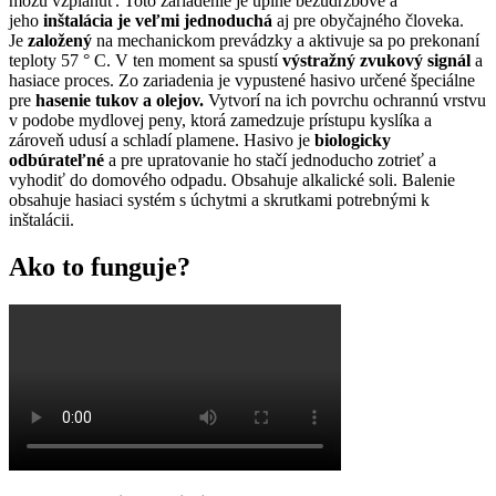
môžu vzplanúť. Toto zariadenie je úplne bezúdržbové a
jeho
inštalácia je veľmi jednoduchá
aj pre obyčajného človeka.
Je
založený
na mechanickom prevádzky a aktivuje sa po prekonaní
teploty 57 ° C. V ten moment sa spustí
výstražný zvukový signál
a
hasiace proces. Zo zariadenia je vypustené hasivo určené špeciálne
pre
hasenie tukov a olejov.
Vytvorí na ich povrchu ochrannú vrstvu
v podobe mydlovej peny, ktorá zamedzuje prístupu kyslíka a
zároveň udusí a schladí plamene. Hasivo je
biologicky
odbúrateľné
a pre upratovanie ho stačí jednoducho zotrieť a
vyhodiť do domového odpadu. Obsahuje alkalické soli. Balenie
obsahuje hasiaci systém s úchytmi a skrutkami potrebnými k
inštalácii.
Ako to funguje?