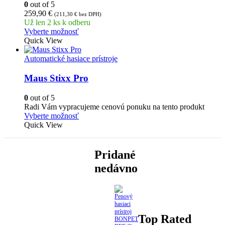
0
out of 5
259,90
€
(
211,30
€
bez DPH)
Už len 2 ks k odberu
Vyberte možnosť
Quick View
Automatické hasiace prístroje
Maus Stixx Pro
0
out of 5
Radi Vám vypracujeme cenovú ponuku na tento produkt
Vyberte možnosť
Quick View
Pridané
nedávno
Top Rated