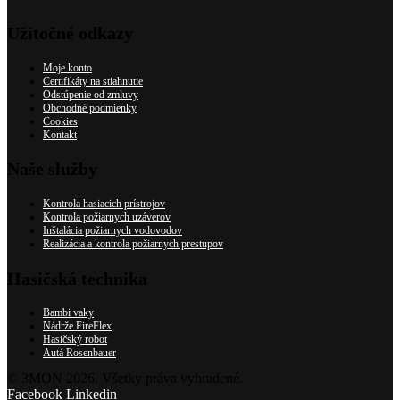
Užitočné odkazy
Moje konto
Certifikáty na stiahnutie
Odstúpenie od zmluvy
Obchodné podmienky
Cookies
Kontakt
Naše služby
Kontrola hasiacich prístrojov
Kontrola požiarnych uzáverov
Inštalácia požiarnych vodovodov
Realizácia a kontrola požiarnych prestupov
Hasičská technika
Bambi vaky
Nádrže FireFlex
Hasičský robot
Autá Rosenbauer
© 3MON 2026. Všetky práva vyhradené.
Facebook
Linkedin