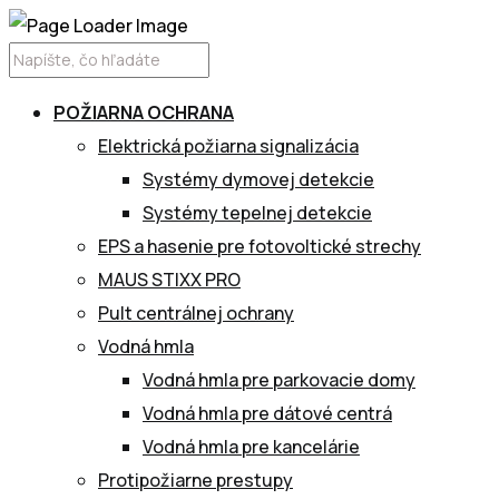
POŽIARNA OCHRANA
Elektrická požiarna signalizácia
Systémy dymovej detekcie
Systémy tepelnej detekcie
EPS a hasenie pre fotovoltické strechy
MAUS STIXX PRO
Pult centrálnej ochrany
Vodná hmla
Vodná hmla pre parkovacie domy
Vodná hmla pre dátové centrá
Vodná hmla pre kancelárie
Protipožiarne prestupy