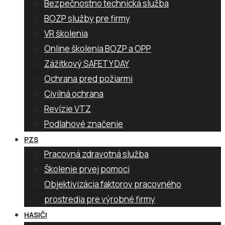
Bezpečnostno technická služba
BOZP služby pre firmy
VR školenia
Online školenia BOZP a OPP
Zážitkový SAFETY DAY
Ochrana pred požiarmi
Civilná ochrana
Revízie VTZ
Podlahové značenie
PZS
Pracovná zdravotná služba
Školenie prvej pomoci
Objektivizácia faktorov pracovného
prostredia pre výrobné firmy
HASIČI