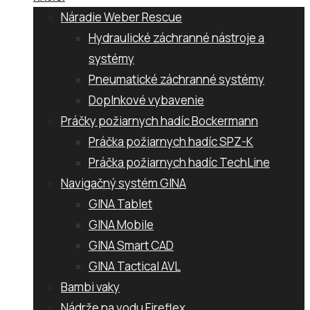
Náradie Weber Rescue
Hydraulické záchranné nástroje a
systémy
Pneumatické záchranné systémy
Doplnkové vybavenie
Práčky požiarnych hadíc Bockermann
Práčka požiarnych hadíc SPZ-K
Práčka požiarnych hadíc TechLine
Navigačný systém GINA
GINA Tablet
GINA Mobile
GINA Smart CAD
GINA Tactical AVL
Bambi vaky
Nádrže na vodu Fireflex