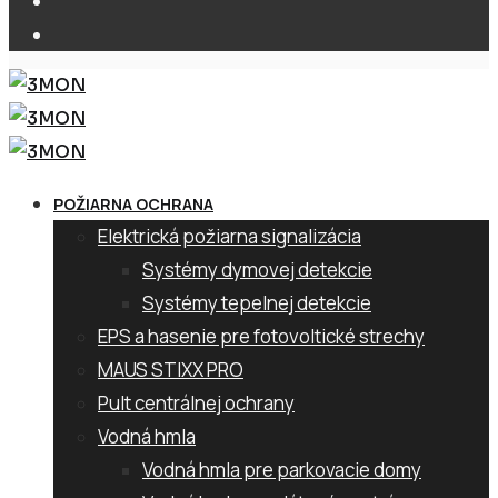
POŽIARNA OCHRANA
Elektrická požiarna signalizácia
Systémy dymovej detekcie
Systémy tepelnej detekcie
EPS a hasenie pre fotovoltické strechy
MAUS STIXX PRO
Pult centrálnej ochrany
Vodná hmla
Vodná hmla pre parkovacie domy