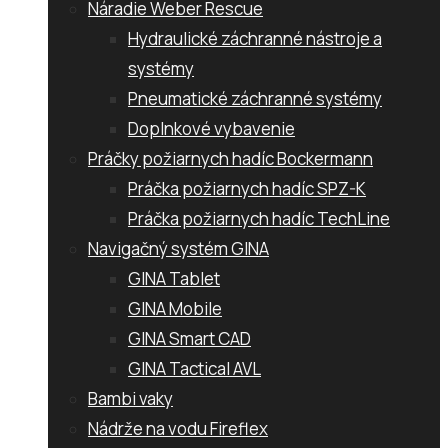
Náradie Weber Rescue
Hydraulické záchranné nástroje a
systémy
Pneumatické záchranné systémy
Doplnkové vybavenie
Práčky požiarnych hadíc Bockermann
Práčka požiarnych hadíc SPZ-K
Práčka požiarnych hadíc TechLine
Navigačný systém GINA
GINA Tablet
GINA Mobile
GINA Smart CAD
GINA Tactical AVL
Bambi vaky
Nádrže na vodu Fireflex