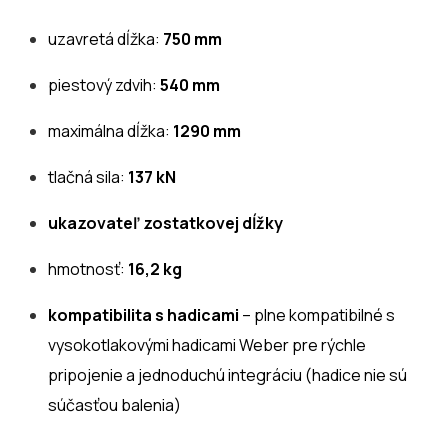
uzavretá dĺžka:
750
mm
piestový zdvih:
540 mm
maximálna dĺžka:
1290 mm
tlačná sila:
137 kN
ukazovateľ zostatkovej dĺžky
hmotnosť:
16,2 kg
kompatibilita s hadicami
– plne kompatibilné s
vysokotlakovými hadicami Weber pre rýchle
pripojenie a jednoduchú integráciu (hadice nie sú
súčasťou balenia)