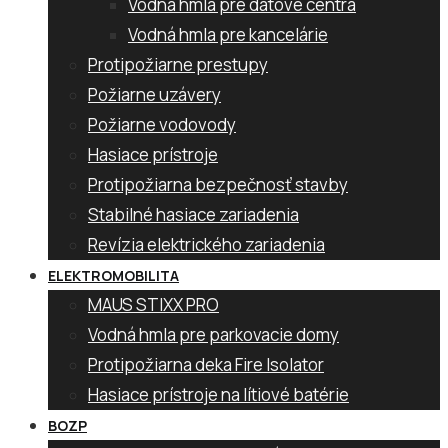
Vodná hmla pre dátové centrá
Vodná hmla pre kancelárie
Protipožiarne prestupy
Požiarne uzávery
Požiarne vodovody
Hasiace prístroje
Protipožiarna bezpečnosť stavby
Stabilné hasiace zariadenia
Revízia elektrického zariadenia
ELEKTROMOBILITA
MAUS STIXX PRO
Vodná hmla pre parkovacie domy
Protipožiarna deka Fire Isolator
Hasiace prístroje na lítiové batérie
BOZP