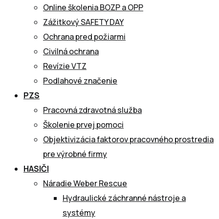
Online školenia BOZP a OPP
Zážitkový SAFETY DAY
Ochrana pred požiarmi
Civilná ochrana
Revízie VTZ
Podlahové značenie
PZS
Pracovná zdravotná služba
Školenie prvej pomoci
Objektivizácia faktorov pracovného prostredia
pre výrobné firmy
HASIČI
Náradie Weber Rescue
Hydraulické záchranné nástroje a
systémy