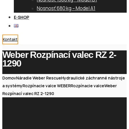
Nosnosť 680 kg – Model A1
E-SHOP
Kontakt
Weber Rozpínací valec RZ 2-
1290
Domov
Náradie Weber Rescue
Hydraulické záchranné nástroje
a systémy
Rozpínacie valce WEBER
Rozpínacie valce
Weber
Rozpínací valec RZ 2-1290