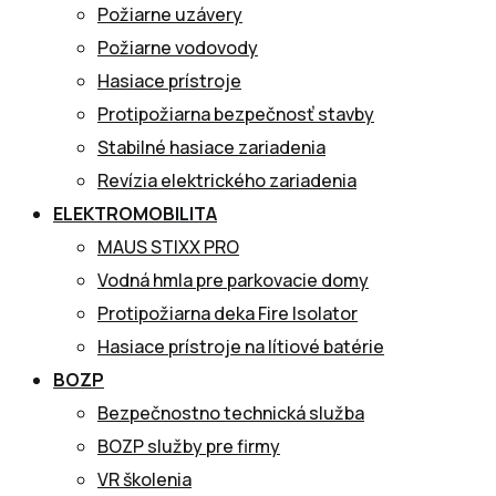
Požiarne uzávery
Požiarne vodovody
Hasiace prístroje
Protipožiarna bezpečnosť stavby
Stabilné hasiace zariadenia
Revízia elektrického zariadenia
ELEKTROMOBILITA
MAUS STIXX PRO
Vodná hmla pre parkovacie domy
Protipožiarna deka Fire Isolator
Hasiace prístroje na lítiové batérie
BOZP
Bezpečnostno technická služba
BOZP služby pre firmy
VR školenia