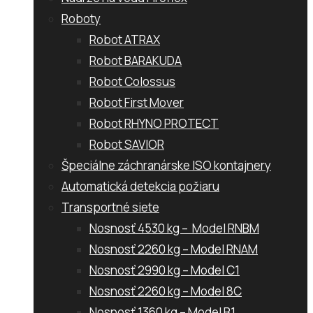
Roboty
Robot ATRAX
Robot BARAKUDA
Robot Colossus
Robot First Mover
Robot RHYNO PROTECT
Robot SAVIOR
Špeciálne záchranárske ISO kontajnery
Automatická detekcia požiaru
Transportné siete
Nosnosť 4530 kg – Model RNBM
Nosnosť 2260 kg – Model RNAM
Nosnosť 2990 kg – Model C1
Nosnosť 2260 kg – Model 8C
Nosnosť 1360 kg – Model B1