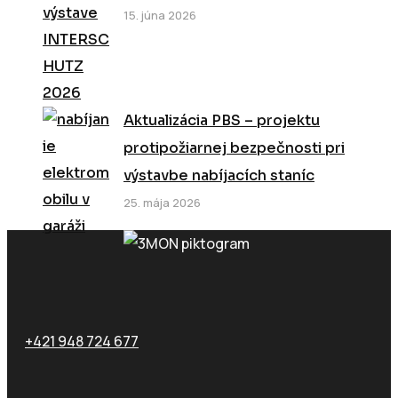
15. júna 2026
Aktualizácia PBS – projektu
protipožiarnej bezpečnosti pri
výstavbe nabíjacích staníc
25. mája 2026
Zavolajte nám
+421 948 724 677
Email