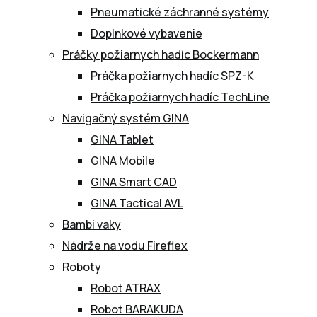
Pneumatické záchranné systémy
Doplnkové vybavenie
Práčky požiarnych hadíc Bockermann
Práčka požiarnych hadíc SPZ-K
Práčka požiarnych hadíc TechLine
Navigačný systém GINA
GINA Tablet
GINA Mobile
GINA Smart CAD
GINA Tactical AVL
Bambi vaky
Nádrže na vodu Fireflex
Roboty
Robot ATRAX
Robot BARAKUDA