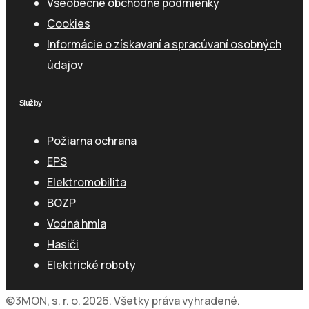
Všeobecné obchodné podmienky
Cookies
Informácie o získavaní a spracúvaní osobných
údajov
Služby
Požiarna ochrana
EPS
Elektromobilita
BOZP
Vodná hmla
Hasiči
Elektrické roboty
©3MON, s. r. o. 2026. Všetky práva vyhradené.