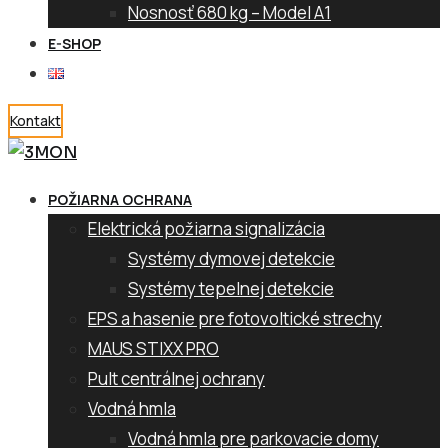
Nosnosť 680 kg – Model A1
E-SHOP
Kontakt
POŽIARNA OCHRANA
Elektrická požiarna signalizácia
Systémy dymovej detekcie
Systémy tepelnej detekcie
EPS a hasenie pre fotovoltické strechy
MAUS STIXX PRO
Pult centrálnej ochrany
Vodná hmla
Vodná hmla pre parkovacie domy